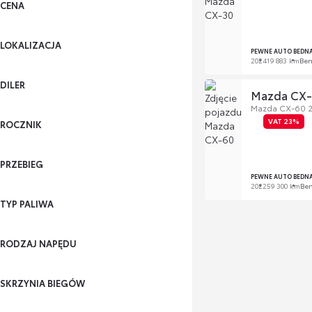
CENA
LOKALIZACJA
PEWNE AUTO BEDN
2024
19 883 km
Be
DILER
Mazda CX
Mazda CX-60 2,
VAT 23%
ROCZNIK
PRZEBIEG
PEWNE AUTO BEDN
2022
59 300 km
Be
TYP PALIWA
RODZAJ NAPĘDU
SKRZYNIA BIEGÓW