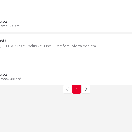
ARSCY
3
nzyna
1 998 cm
-60
5 PHEV 327KM Exclusive- Line+ Comfort- oferta dealera
ARSCY
3
nzyna
2 488 cm
1