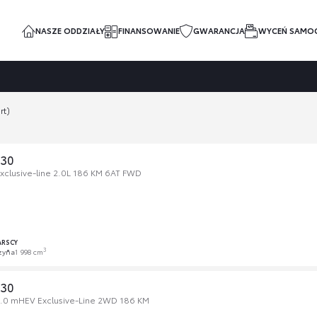
NASZE ODDZIAŁY
FINANSOWANIE
GWARANCJA
WYCEŃ SAMO
rt)
-30
clusive-line 2.0L 186 KM 6AT FWD
ARSCY
3
zyna
1 998 cm
-30
.0 mHEV Exclusive-Line 2WD 186 KM