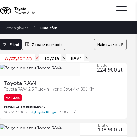
Strona główna
Lista ofert
Filtruj
Zobacz na mapie
Najnowsze
Wyczyść filtry
Toyota
RAV4
brutto
224 900 zł
Toyota RAV4
Toyota RAV4 2.5 Plug-In Hybrid Style 4x4 306 KM
VAT 23%
PEWNE AUTO BEDNARSCY
3
2025
12 430 km
Hybryda Plug-in
2 487 cm
brutto
138 900 zł